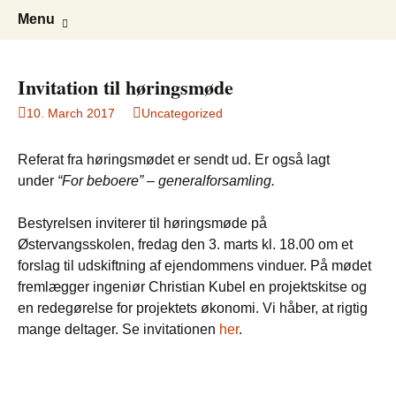
Ejerforeningen Roskildehave
Roskildehave
Skip
Search
Menu
to
for:
content
Invitation til høringsmøde
10. March 2017
Uncategorized
Referat fra høringsmødet er sendt ud. Er også lagt
under
“For beboere” – generalforsamling.
Bestyrelsen inviterer til høringsmøde på
Østervangsskolen, fredag den 3. marts kl. 18.00 om et
forslag til udskiftning af ejendommens vinduer. På mødet
fremlægger ingeniør Christian Kubel en projektskitse og
en redegørelse for projektets økonomi. Vi håber, at rigtig
mange deltager. Se invitationen
her
.