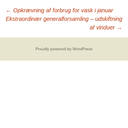
Post
←
Opkrævning af forbrug for vask i januar
Ekstraordinær generalforsamling – udskiftning
navigation
af vinduer
→
Proudly powered by WordPress