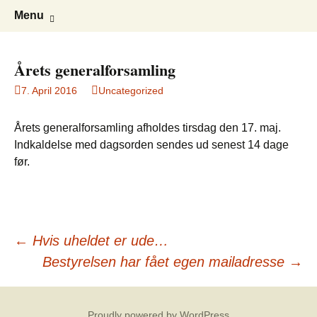
Ejerforeningen Roskildehave
Roskildehave
Skip
Search
Menu
to
for:
content
Årets generalforsamling
7. April 2016
Uncategorized
Årets generalforsamling afholdes tirsdag den 17. maj.
Indkaldelse med dagsorden sendes ud senest 14 dage
før.
Post
←
Hvis uheldet er ude…
Bestyrelsen har fået egen mailadresse
→
navigation
Proudly powered by WordPress